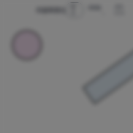
首
古风 ·
微密圈
辰星美图社
页
COS