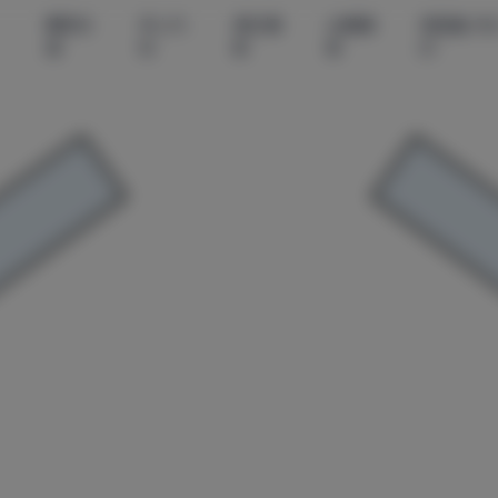
尊享资
秀人内
美女摄
丝模摄
微密圈-无
源
购
影
影
印