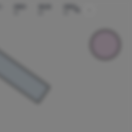
水
国模系
精品素
国模系
主题颜色切换
列
材
列