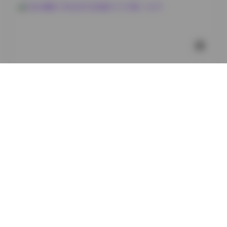
微密圈
抖音 嘉嘉今天有点烦 微密圈 NO.001期 【46P】
118
0
微
2025年3月16日