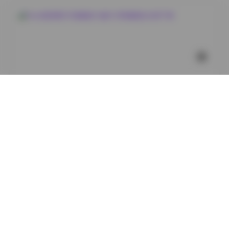
岛遇
Neko薇薇美女写真精选16套3GB高清图包合集下载
1
0
小蜜
2026年8月6日