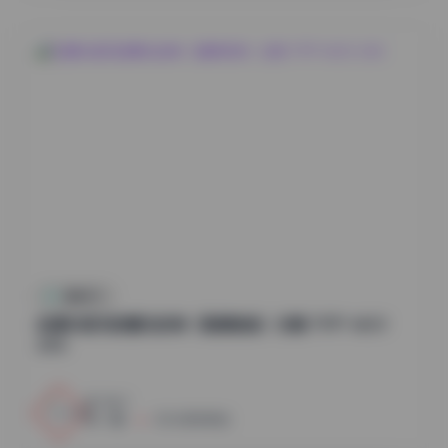
国模系列
岛遇抖音无敌爆龙战神（雅婷妹妹）合集 797P 465V
24G
1
0
小蜜
2026年8月8日