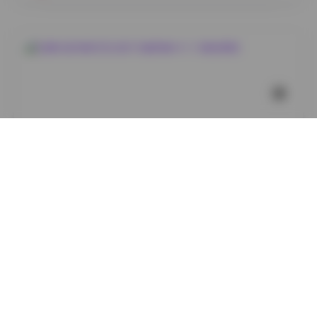
古风 · COS
岛遇抖音芳姨写实合集700套高清44V 1G精选美图
3
0
小蜜
2026年8月8日