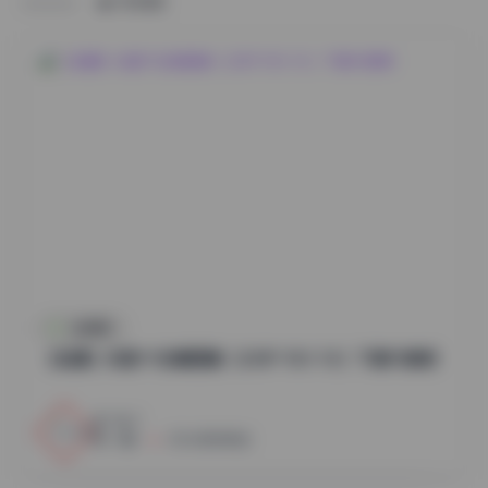
HOME
丝模摄影
【岛遇】抖音YY合集图集（230P 92V 1G）下载与赏析
1
0
小蜜
2026年8月8日