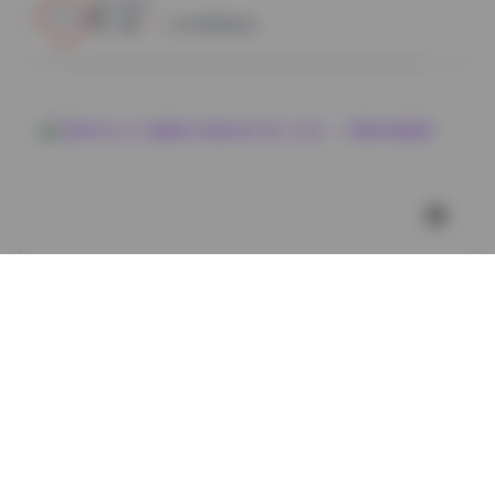
16
0
小蜜
2026年8月6日
岛遇
艾西AIWest 29套美女写真合集下载（8GB）- 高清写真
图集