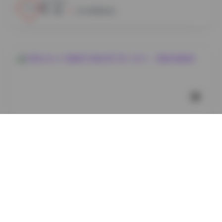
17
0
小蜜
2026年8月6日
岛遇
艾西AIWest 29套美女写真合集下载（8GB）- 高清写真
图集