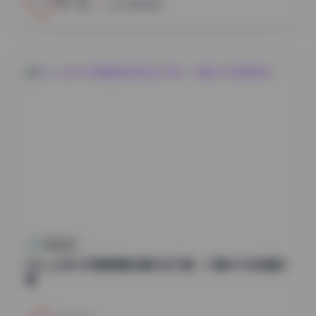
小蜜
2026年8月8日
尊享资源
Myu_a(뮤아)写真图集合集打包下载：37套49GB资源合
集