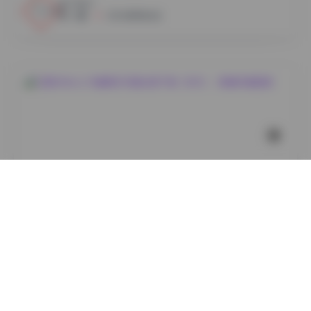
15
0
小蜜
2026年8月6日
岛遇
艾西AIWest 29套美女写真合集下载（8GB）- 高清写真
图集