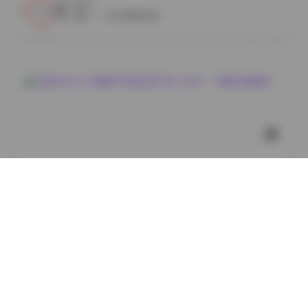
15
0
小蜜
2026年8月6日
岛遇
艾西AIWest 29套美女写真合集下载（8GB）- 高清写真
图集