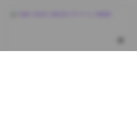
国模系列
【岛遇】抖音厌世小猫咪合集（87P 51V 1G）高清图集
2
0
小蜜
2026年8月8日