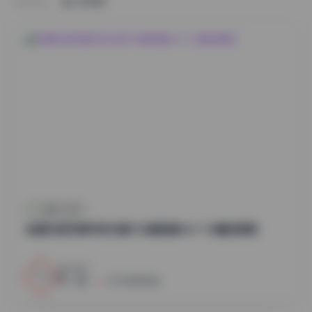
HOME
古风 · COS
岛遇抖音芳姨写实合集700套高清44V 1G精选美图
1
0
小蜜
2026年8月8日