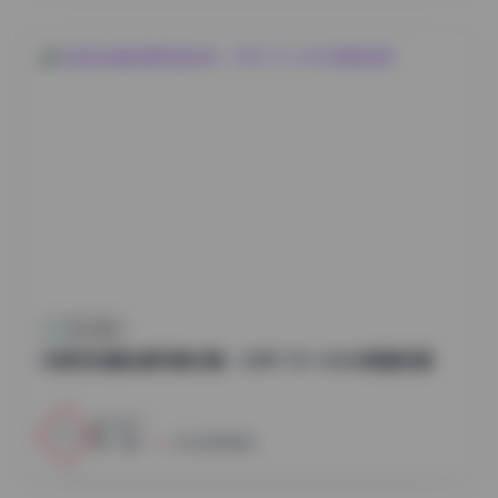
秀人内购
抖音知世酱岛遇写真合集：298P 51V 424M高清资源
1
0
小蜜
2026年8月8日