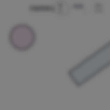
首
古风 ·
微密圈
辰星美图社
页
COS