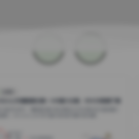
丝模摄影
imilstory写真图集合集—348套大合集，884GB高清下载
如今数字化时代，摄影爱好者与时尚博主们对优质视觉内容的需求
增长。BimilstoryMV作为国内领先的写真与时尚摄...
0
0
小蜜
2026年8月8日