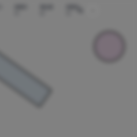
水
国模系
精品素
国模系
主题颜色切换
列
材
列