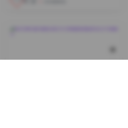
小蜜
2026年8月7日
丝模摄影
她们印象85套写真图合集[330GB高清图集]精选时尚艺
术写真精华