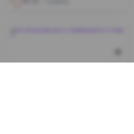
小蜜
2026年8月7日
丝模摄影
她们印象85套写真图合集[330GB高清图集]精选时尚艺
术写真精华