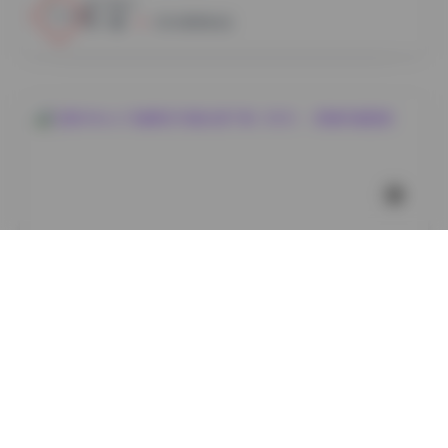
12
0
小蜜
2026年8月6日
岛遇
艾西AIWest 29套美女写真合集下载（8GB）- 高清写真
图集