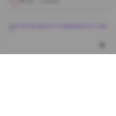
小蜜
2026年8月7日
丝模摄影
她们印象85套写真图合集[330GB高清图集]精选时尚艺
术写真精华