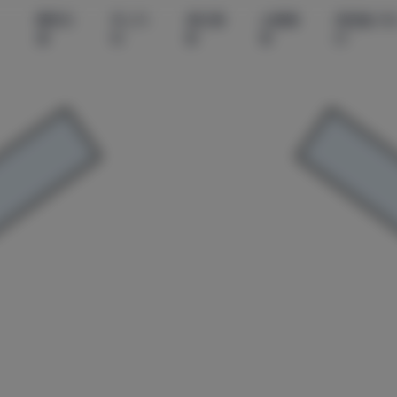
尊享资
秀人内
美女摄
丝模摄
微密圈-无
源
购
影
影
印