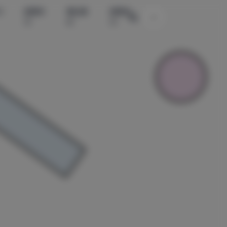
水
国模系
精品素
国模系
主题颜色切换
列
材
列