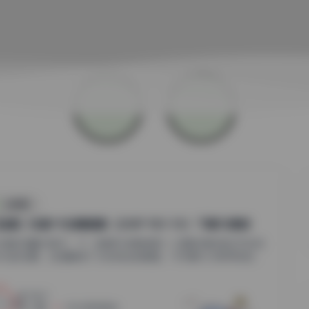
丝模摄影
岛遇】抖音YY合集图集（230P 92V 1G）下载与赏析
抖音的海量内容中，YY（音频与视频混搭）以其独特的表达方式和
元化的创意，迅速赢得了众多粉丝的喜爱。今天要为大家带来的...
1
0
小蜜
2026年8月8日