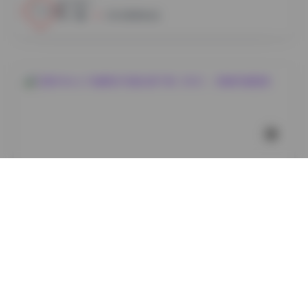
3
0
小蜜
2026年8月6日
岛遇
艾西AIWest 29套美女写真合集下载（8GB）- 高清写真
图集