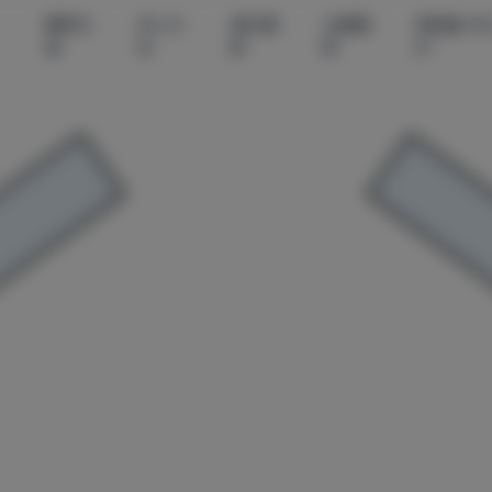
尊享资
秀人内
美女摄
丝模摄
微密圈-无
源
购
影
影
印