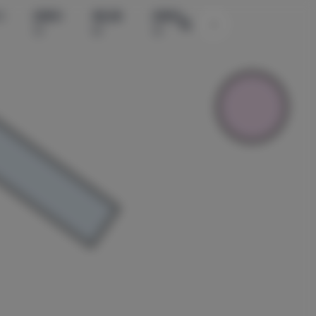
水
国模系
精品素
国模系
主题颜色切换
列
材
列