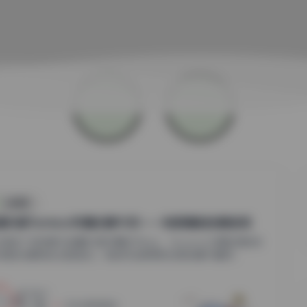
丝模摄影
遇抖音Taotaoz写真合集95页——独家潮拍全景呈现
抖音这个短视频与海量内容共舞的平台上，Taotaoz以其独特的视
风格和创意表达迅速走红。他的作品常常将日常场景与潮流...
1
0
小蜜
2026年8月8日