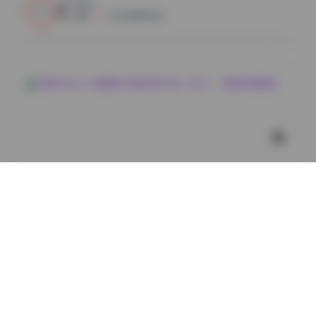
12
0
小蜜
2026年8月6日
岛遇
艾西AIWest 29套美女写真合集下载（8GB）- 高清写真
图集