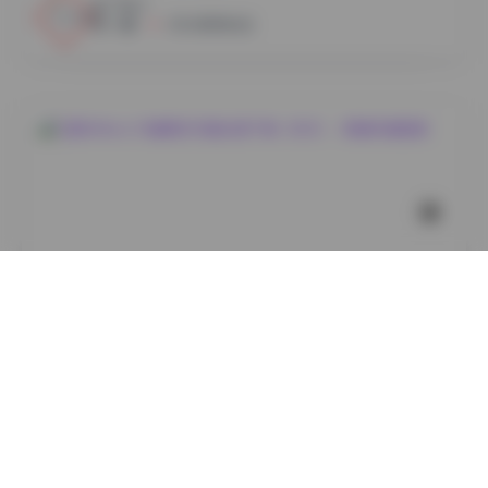
17
0
小蜜
2026年8月6日
岛遇
艾西AIWest 29套美女写真合集下载（8GB）- 高清写真
图集