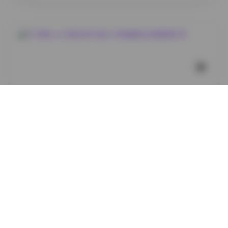
岛遇
贝贝琪Becky写真合集91套16GB高清图包资源整理分享
3
0
小蜜
2026年8月6日