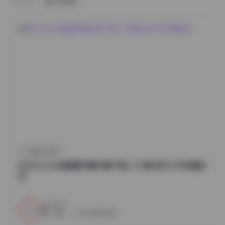
HOME
古风 · COS
BoBoSocks袜啵啵写真合集下载 | 751套 超大6TB资源全
览
2
0
小蜜
2026年8月6日