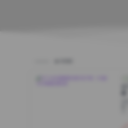
HOME
布
集
近
真
不..