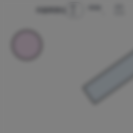
首
古风 ·
微密圈
辰星美图社
页
COS