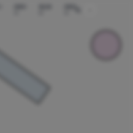
水
国模系
精品素
国模系
主题颜色切换
列
材
列