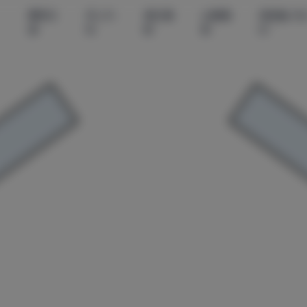
尊享资
秀人内
美女摄
丝模摄
微密圈-无
源
购
影
影
印