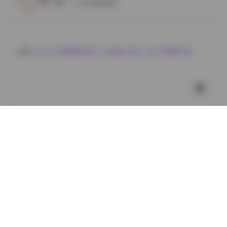
小蜜
2026年8月8日
丝模摄影
Bimilstory写真图集合集—348套大合集，884GB高清下
载