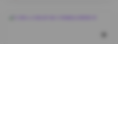
岛遇
贝贝琪Becky写真合集91套16GB高清图包资源整理分享
3
0
小蜜
2026年8月6日