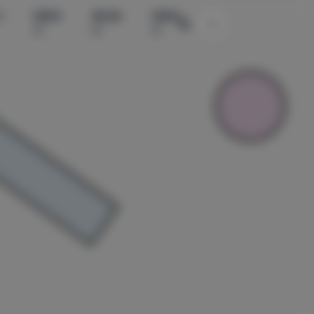
水
国模系
精品素
国模系
主题颜色切换
列
材
列