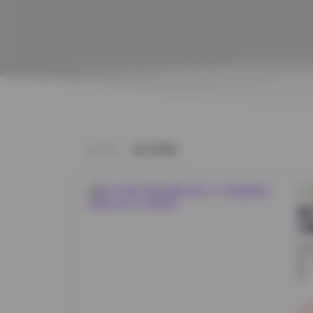
HOME
她
写
在
式
经..