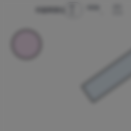
首
古风 ·
微密圈
辰星美图社
页
COS