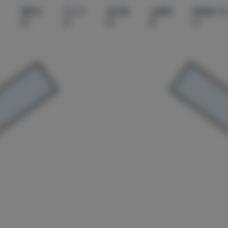
尊享资
秀人内
美女摄
丝模摄
微密圈-无
源
购
影
影
印