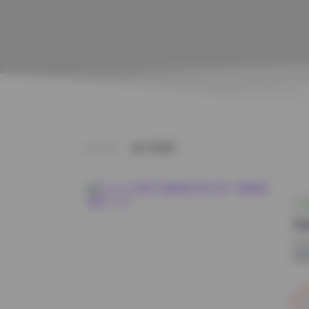
HOME
S
S
烈