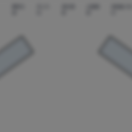
尊享资
秀人内
美女摄
丝模摄
微密圈-无
源
购
影
影
印