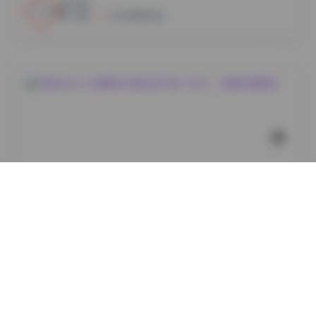
8
0
小蜜
2026年8月6日
岛遇
艾西AIWest 29套美女写真合集下载（8GB）- 高清写真
图集