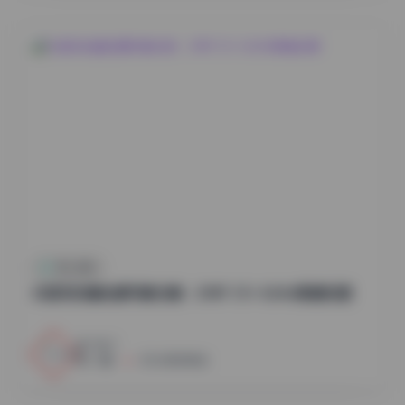
秀人内购
抖音知世酱岛遇写真合集：298P 51V 424M高清资源
1
0
小蜜
2026年8月8日