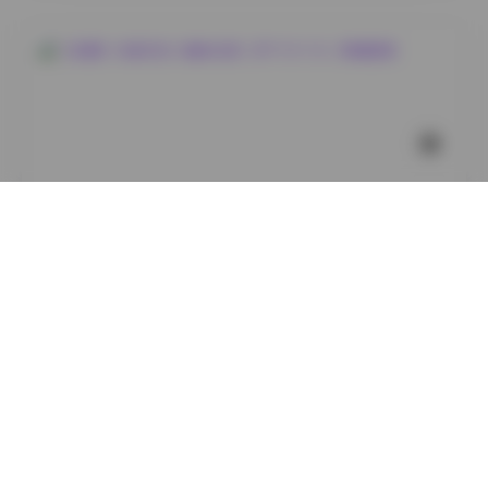
国模系列
【岛遇】抖音厌世小猫咪合集（87P 51V 1G）高清图集
2
0
小蜜
2026年8月8日