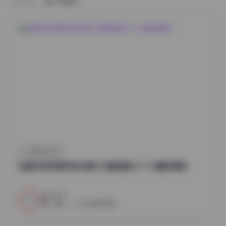
HOME
古风 · COS
岛遇抖音芳姨写实合集700套高清44V 1G精选美图
3
0
小蜜
2026年8月8日