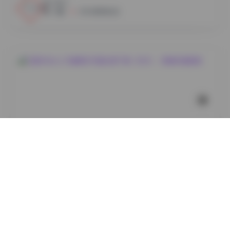
3
0
小蜜
2026年8月6日
岛遇
艾西AIWest 29套美女写真合集下载（8GB）- 高清写真
图集