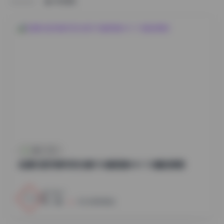
HOME
古风 · COS
岛遇抖音芳姨写实合集700套高清44V 1G精选美图
1
0
小蜜
2026年8月8日