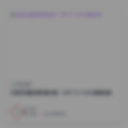
秀人内购
抖音知世酱岛遇写真合集：298P 51V 424M高清资源
1
0
小蜜
2026年8月8日