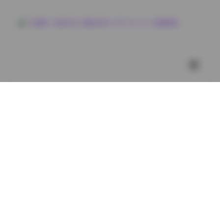
国模系列
【岛遇】抖音厌世小猫咪合集（87P 51V 1G）高清图集
2
0
小蜜
2026年8月8日