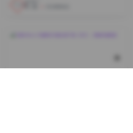
8
0
小蜜
2026年8月6日
岛遇
艾西AIWest 29套美女写真合集下载（8GB）- 高清写真
图集