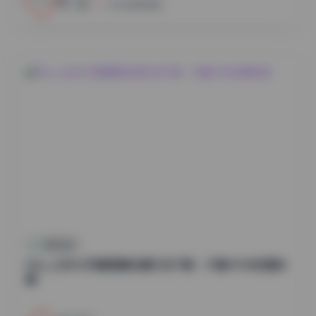
小蜜
2026年8月8日
尊享资源
Myu_a(뮤아)写真图集合集打包下载：37套49GB资源合
集