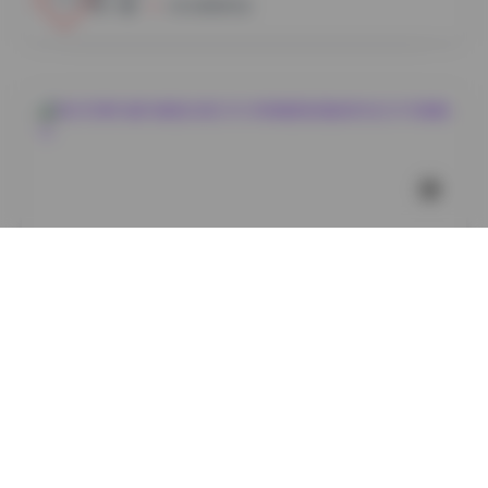
小蜜
2026年8月7日
丝模摄影
她们印象85套写真图合集[330GB高清图集]精选时尚艺
术写真精华