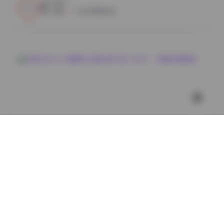
12
0
小蜜
2026年8月6日
岛遇
艾西AIWest 29套美女写真合集下载（8GB）- 高清写真
图集